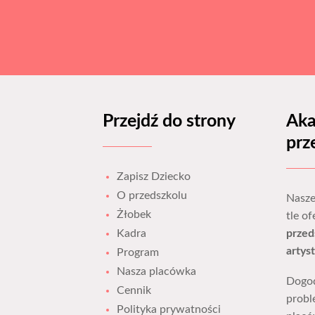
Przejdź do strony
Aka
prz
Zapisz Dziecko
O przedszkolu
Nasze
Żłobek
tle o
Kadra
przed
artys
Program
Nasza placówka
Dogod
Cennik
probl
Polityka prywatności