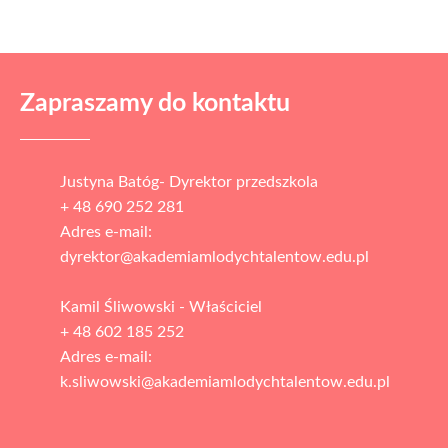
Zapraszamy do kontaktu
Justyna Batóg- Dyrektor przedszkola
+ 48 690 252 281
Adres e-mail:
dyrektor@akademiamlodychtalentow.edu.pl
Kamil Śliwowski - Właściciel
+ 48 602 185 252
Adres e-mail:
k.sliwowski@akademiamlodychtalentow.edu.pl