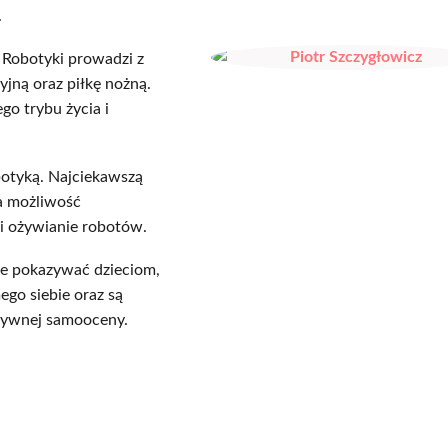
.
 Robotyki prowadzi z
jną oraz piłkę nożną.
o trybu życia i
botyką. Najciekawszą
ma możliwość
i ożywianie robotów.
hce pokazywać dzieciom,
go siebie oraz są
tywnej samooceny.