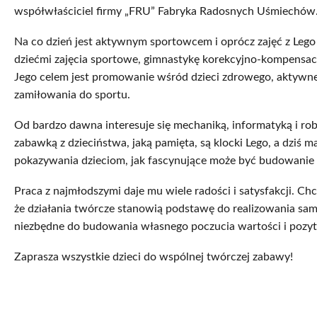
współwłaściciel firmy „FRU” Fabryka Radosnych Uśmiechów
Na co dzień jest aktywnym sportowcem i oprócz zajęć z Lego
dziećmi zajęcia sportowe, gimnastykę korekcyjno-kompensacy
Jego celem jest promowanie wśród dzieci zdrowego, aktywneg
zamiłowania do sportu.
Od bardzo dawna interesuje się mechaniką, informatyką i ro
zabawką z dzieciństwa, jaką pamięta, są klocki Lego, a dziś 
pokazywania dzieciom, jak fascynujące może być budowanie 
Praca z najmłodszymi daje mu wiele radości i satysfakcji. C
że działania twórcze stanowią podstawę do realizowania same
niezbędne do budowania własnego poczucia wartości i pozy
Zaprasza wszystkie dzieci do wspólnej twórczej zabawy!